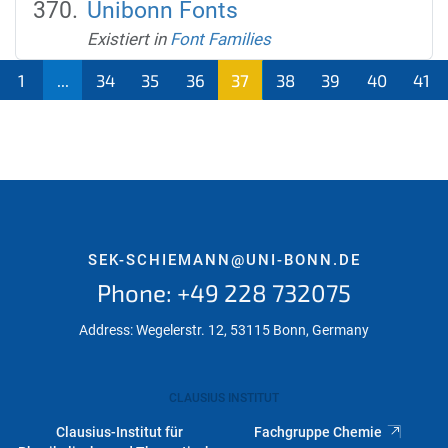
Unibonn Fonts
Existiert in
Font Families
1
...
34
35
36
37
38
39
40
41
(aktu
ell)
SEK-SCHIEMANN@UNI-BONN.DE
Phone: +49 228 732075
Address: Wegelerstr. 12, 53115 Bonn, Germany
CLAUSIUS INSTITUT
Clausius-Institut für
Fachgruppe Chemie