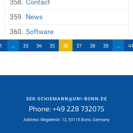
Contact
News
Software
1
...
33
34
35
36
37
38
39
...
4
(aktu
ell)
SEK-SCHIEMANN@UNI-BONN.DE
Phone: +49 228 732075
Address: Wegelerstr. 12, 53115 Bonn, Germany