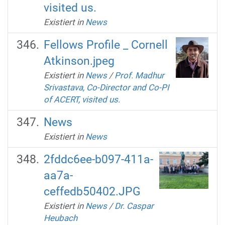
visited us.
Existiert in
News
Fellows Profile _ Cornell
Atkinson.jpeg
Existiert in
News
/
Prof. Madhur
Srivastava, Co-Director and Co-PI
of ACERT, visited us.
News
Existiert in
News
2fddc6ee-b097-411a-
aa7a-
ceffedb50402.JPG
Existiert in
News
/
Dr. Caspar
Heubach