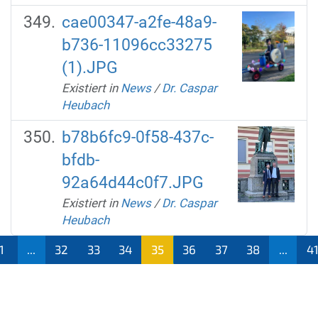
cae00347-a2fe-48a9-
b736-11096cc33275
(1).JPG
Existiert in
News
/
Dr. Caspar
Heubach
b78b6fc9-0f58-437c-
bfdb-
92a64d44c0f7.JPG
Existiert in
News
/
Dr. Caspar
Heubach
1
...
32
33
34
35
36
37
38
...
4
(aktu
ell)