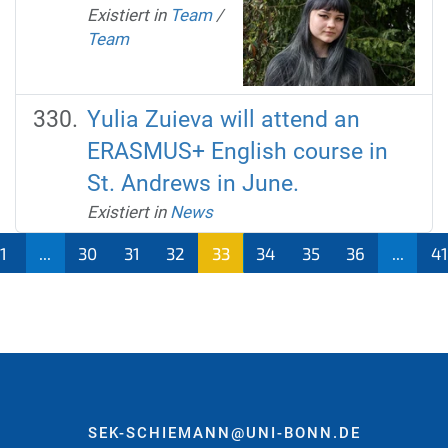
Existiert in
Team
/
Team
Yulia Zuieva will attend an
ERASMUS+ English course in
St. Andrews in June.
Existiert in
News
1
...
30
31
32
33
34
35
36
...
41
(aktu
ell)
SEK-SCHIEMANN@UNI-BONN.DE